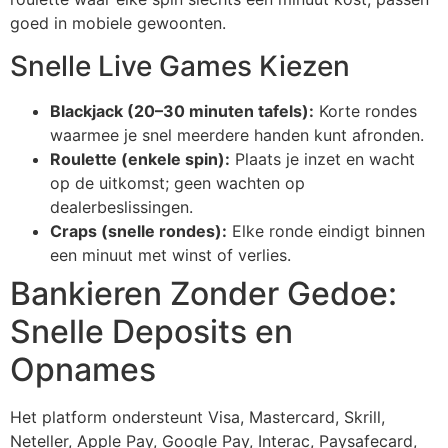
goed in mobiele gewoonten.
Snelle Live Games Kiezen
Blackjack (20–30 minuten tafels):
Korte rondes
waarmee je snel meerdere handen kunt afronden.
Roulette (enkele spin):
Plaats je inzet en wacht
op de uitkomst; geen wachten op
dealerbeslissingen.
Craps (snelle rondes):
Elke ronde eindigt binnen
een minuut met winst of verlies.
Bankieren Zonder Gedoe:
Snelle Deposits en
Opnames
Het platform ondersteunt Visa, Mastercard, Skrill,
Neteller, Apple Pay, Google Pay, Interac, Paysafecard,