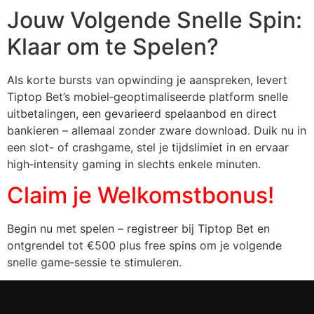
Jouw Volgende Snelle Spin:
Klaar om te Spelen?
Als korte bursts van opwinding je aanspreken, levert
Tiptop Bet’s mobiel‑geoptimaliseerde platform snelle
uitbetalingen, een gevarieerd spelaanbod en direct
bankieren – allemaal zonder zware download. Duik nu in
een slot- of crashgame, stel je tijdslimiet in en ervaar
high‑intensity gaming in slechts enkele minuten.
Claim je Welkomstbonus!
Begin nu met spelen – registreer bij Tiptop Bet en
ontgrendel tot €500 plus free spins om je volgende
snelle game‑sessie te stimuleren.