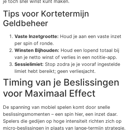
je toch snel winst kunt maken.
Tips voor Kortetermijn
Geldbeheer
Vaste Inzetgrootte:
Houd je aan een vaste inzet
per spin of ronde.
Winsten Bijhouden:
Houd een lopend totaal bij
van je netto winst of verlies in een notitie-app.
Sessielimiet:
Stop zodra je je vooraf ingestelde
limiet hebt bereikt; geen verliesjacht.
Timing van je Beslissingen
voor Maximaal Effect
De spanning van mobiel spelen komt door snelle
beslissingsmomenten – een spin hier, een inzet daar.
Spelers die gedijen op hoge intensiteit richten zich op
micro‑beslissingen in plaats van lange‑termijn strategie.