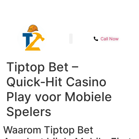
Sector- 1B, Main IMT chowk, Opp. Power
Get Start
House, NH-48, Manesar
Call Now
Shop page
Contact Us
Tiptop Bet –
Quick‑Hit Casino
Play voor Mobiele
Spelers
Waarom Tiptop Bet