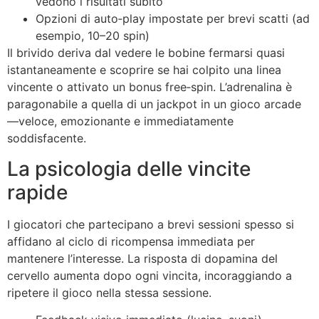
vedono i risultati subito
Opzioni di auto‑play impostate per brevi scatti (ad
esempio, 10–20 spin)
Il brivido deriva dal vedere le bobine fermarsi quasi
istantaneamente e scoprire se hai colpito una linea
vincente o attivato un bonus free‑spin. L’adrenalina è
paragonabile a quella di un jackpot in un gioco arcade
—veloce, emozionante e immediatamente
soddisfacente.
La psicologia delle vincite
rapide
I giocatori che partecipano a brevi sessioni spesso si
affidano al ciclo di ricompensa immediata per
mantenere l’interesse. La risposta di dopamina del
cervello aumenta dopo ogni vincita, incoraggiando a
ripetere il gioco nella stessa sessione.