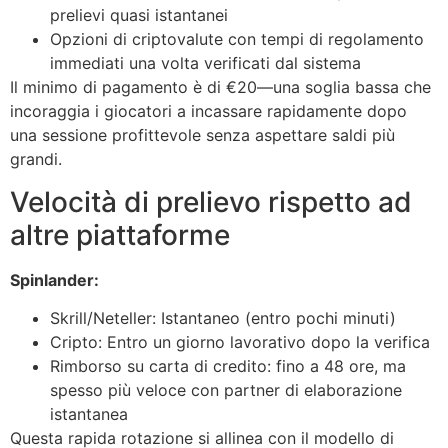
prelievi quasi istantanei
Opzioni di criptovalute con tempi di regolamento
immediati una volta verificati dal sistema
Il minimo di pagamento è di €20—una soglia bassa che
incoraggia i giocatori a incassare rapidamente dopo
una sessione profittevole senza aspettare saldi più
grandi.
Velocità di prelievo rispetto ad
altre piattaforme
Spinlander:
Skrill/Neteller: Istantaneo (entro pochi minuti)
Cripto: Entro un giorno lavorativo dopo la verifica
Rimborso su carta di credito: fino a 48 ore, ma
spesso più veloce con partner di elaborazione
istantanea
Questa rapida rotazione si allinea con il modello di