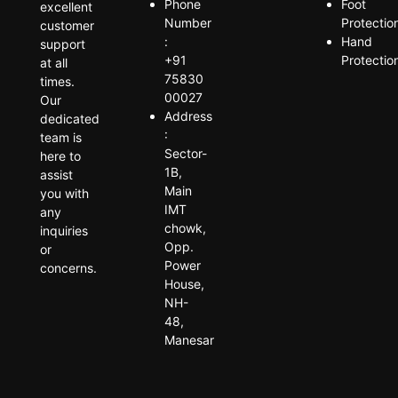
Phone
Foot
excellent
Number
Protectio
customer
:
Hand
support
+91
Protectio
at all
75830
times.
00027
Our
Address
dedicated
:
team is
Sector-
here to
1B,
assist
Main
you with
IMT
any
chowk,
inquiries
Opp.
or
Power
concerns.
House,
NH-
48,
Manesar