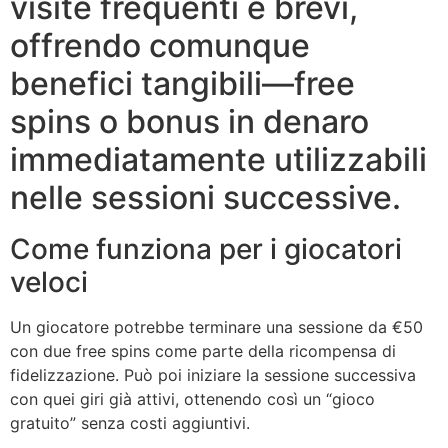
visite frequenti e brevi,
offrendo comunque
benefici tangibili—free
spins o bonus in denaro
immediatamente utilizzabili
nelle sessioni successive.
Come funziona per i giocatori
veloci
Un giocatore potrebbe terminare una sessione da €50
con due free spins come parte della ricompensa di
fidelizzazione. Può poi iniziare la sessione successiva
con quei giri già attivi, ottenendo così un “gioco
gratuito” senza costi aggiuntivi.