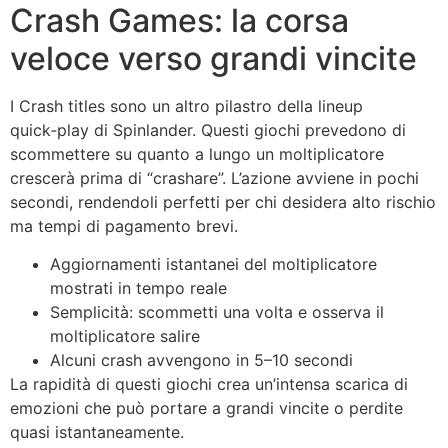
Crash Games: la corsa
veloce verso grandi vincite
I Crash titles sono un altro pilastro della lineup
quick‑play di Spinlander. Questi giochi prevedono di
scommettere su quanto a lungo un moltiplicatore
crescerà prima di “crashare”. L’azione avviene in pochi
secondi, rendendoli perfetti per chi desidera alto rischio
ma tempi di pagamento brevi.
Aggiornamenti istantanei del moltiplicatore
mostrati in tempo reale
Semplicità: scommetti una volta e osserva il
moltiplicatore salire
Alcuni crash avvengono in 5–10 secondi
La rapidità di questi giochi crea un’intensa scarica di
emozioni che può portare a grandi vincite o perdite
quasi istantaneamente.