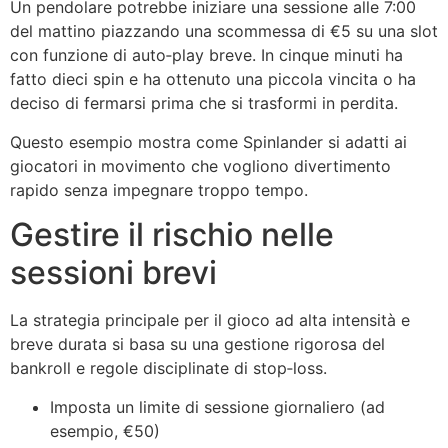
Un pendolare potrebbe iniziare una sessione alle 7:00
del mattino piazzando una scommessa di €5 su una slot
con funzione di auto‑play breve. In cinque minuti ha
fatto dieci spin e ha ottenuto una piccola vincita o ha
deciso di fermarsi prima che si trasformi in perdita.
Questo esempio mostra come Spinlander si adatti ai
giocatori in movimento che vogliono divertimento
rapido senza impegnare troppo tempo.
Gestire il rischio nelle
sessioni brevi
La strategia principale per il gioco ad alta intensità e
breve durata si basa su una gestione rigorosa del
bankroll e regole disciplinate di stop‑loss.
Imposta un limite di sessione giornaliero (ad
esempio, €50)