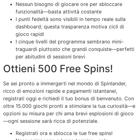
Nessun bisogno di giocare ore per sbloccare
funzionalità—basta attività costante
I punti fedeltà sono visibili in tempo reale sulla
dashboard; questa trasparenza motiva cicli di
gioco rapidi
I cinque livelli del programma sembrano mini-
traguardi piuttosto che grandi conquiste—perfetti
per abitudini di sessioni brevi
Ottieni 500 Free Spins!
Se sei pronto a immergerti nel mondo di Spinlander,
ricco di emozioni rapide e pagamenti istantanei,
registrati oggi e richiedi il tuo bonus di benvenuto. Con
oltre 15.000 giochi pronti a stimolare la tua curiosità—e
opzioni su misura per chi ama brevi esplosioni di gioco
—ogni sessione sarà ricca di potenziale.
Registrati ora e sblocca le tue free spins!