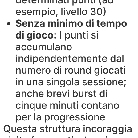
esempio, livello 30)
Senza minimo di tempo
di gioco:
I punti si
accumulano
indipendentemente dal
numero di round giocati
in una singola sessione;
anche brevi burst di
cinque minuti contano
per la progressione
Questa struttura incoraggia