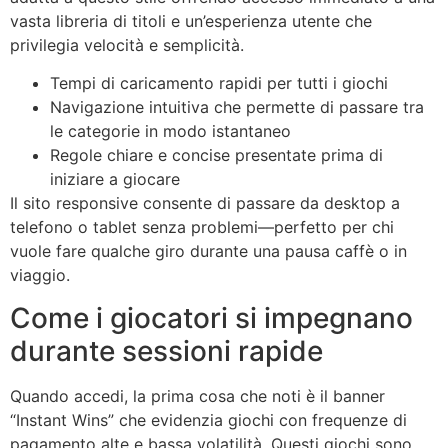
vasta libreria di titoli e un’esperienza utente che
privilegia velocità e semplicità.
Tempi di caricamento rapidi per tutti i giochi
Navigazione intuitiva che permette di passare tra
le categorie in modo istantaneo
Regole chiare e concise presentate prima di
iniziare a giocare
Il sito responsive consente di passare da desktop a
telefono o tablet senza problemi—perfetto per chi
vuole fare qualche giro durante una pausa caffè o in
viaggio.
Come i giocatori si impegnano
durante sessioni rapide
Quando accedi, la prima cosa che noti è il banner
“Instant Wins” che evidenzia giochi con frequenze di
pagamento alte e bassa volatilità. Questi giochi sono