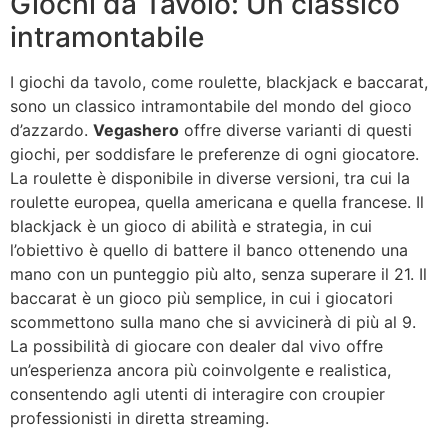
Giochi da Tavolo: Un classico
intramontabile
I giochi da tavolo, come roulette, blackjack e baccarat,
sono un classico intramontabile del mondo del gioco
d’azzardo.
Vegashero
offre diverse varianti di questi
giochi, per soddisfare le preferenze di ogni giocatore.
La roulette è disponibile in diverse versioni, tra cui la
roulette europea, quella americana e quella francese. Il
blackjack è un gioco di abilità e strategia, in cui
l’obiettivo è quello di battere il banco ottenendo una
mano con un punteggio più alto, senza superare il 21. Il
baccarat è un gioco più semplice, in cui i giocatori
scommettono sulla mano che si avvicinerà di più al 9.
La possibilità di giocare con dealer dal vivo offre
un’esperienza ancora più coinvolgente e realistica,
consentendo agli utenti di interagire con croupier
professionisti in diretta streaming.