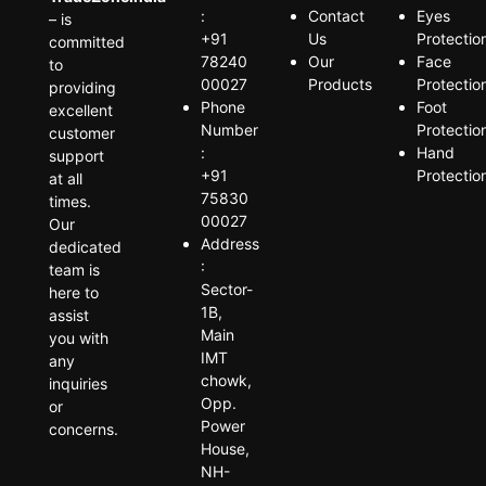
:
Contact
Eyes
– is
+91
Us
Protectio
committed
78240
Our
Face
to
00027
Products
Protectio
providing
Phone
Foot
excellent
Number
Protectio
customer
:
Hand
support
+91
Protectio
at all
75830
times.
00027
Our
Address
dedicated
:
team is
Sector-
here to
1B,
assist
Main
you with
IMT
any
chowk,
inquiries
Opp.
or
Power
concerns.
House,
NH-