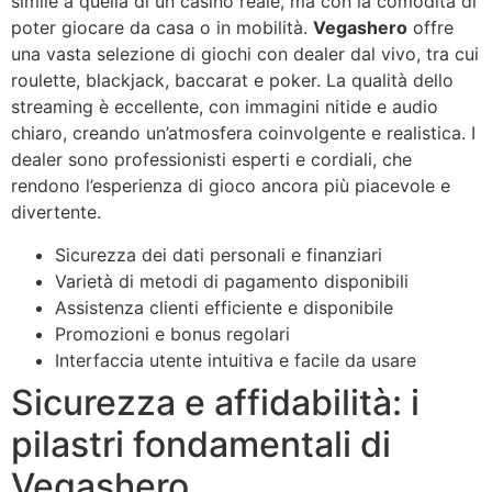
simile a quella di un casinò reale, ma con la comodità di
poter giocare da casa o in mobilità.
Vegashero
offre
una vasta selezione di giochi con dealer dal vivo, tra cui
roulette, blackjack, baccarat e poker. La qualità dello
streaming è eccellente, con immagini nitide e audio
chiaro, creando un’atmosfera coinvolgente e realistica. I
dealer sono professionisti esperti e cordiali, che
rendono l’esperienza di gioco ancora più piacevole e
divertente.
Sicurezza dei dati personali e finanziari
Varietà di metodi di pagamento disponibili
Assistenza clienti efficiente e disponibile
Promozioni e bonus regolari
Interfaccia utente intuitiva e facile da usare
Sicurezza e affidabilità: i
pilastri fondamentali di
Vegashero