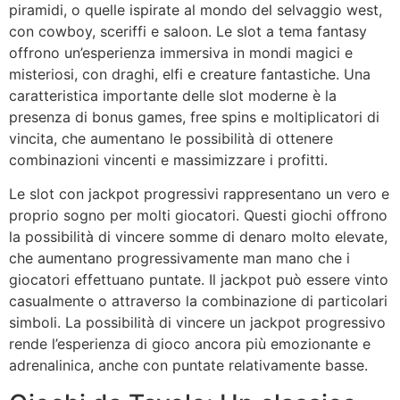
piramidi, o quelle ispirate al mondo del selvaggio west,
con cowboy, sceriffi e saloon. Le slot a tema fantasy
offrono un’esperienza immersiva in mondi magici e
misteriosi, con draghi, elfi e creature fantastiche. Una
caratteristica importante delle slot moderne è la
presenza di bonus games, free spins e moltiplicatori di
vincita, che aumentano le possibilità di ottenere
combinazioni vincenti e massimizzare i profitti.
Le slot con jackpot progressivi rappresentano un vero e
proprio sogno per molti giocatori. Questi giochi offrono
la possibilità di vincere somme di denaro molto elevate,
che aumentano progressivamente man mano che i
giocatori effettuano puntate. Il jackpot può essere vinto
casualmente o attraverso la combinazione di particolari
simboli. La possibilità di vincere un jackpot progressivo
rende l’esperienza di gioco ancora più emozionante e
adrenalinica, anche con puntate relativamente basse.