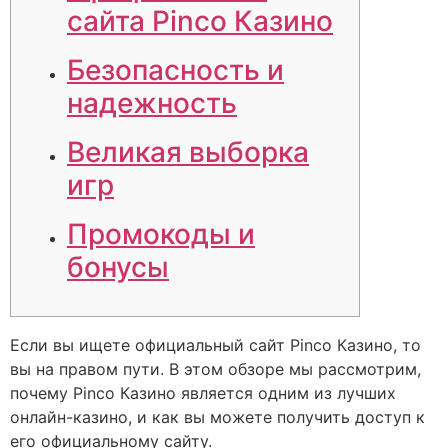
сайта Pinco Казино
Безопасность и
надежность
Великая выборка
игр
Промокоды и
бонусы
Если вы ищете официальный сайт Pinco Казино, то
вы на правом пути. В этом обзоре мы рассмотрим,
почему Pinco Казино является одним из лучших
онлайн-казино, и как вы можете получить доступ к
его официальному сайту.