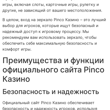
игры, включая слоты, карточные игры, рулетку и
другие, не зависящий от вашего местоположения.
В целом, вход на зеркало Pinco Казино – это лучший
выбор для игроков, которые ищут безопасный и
надежный доступ к игровому процессу. Мы
рекомендуем вам использовать зеркало, чтобы
обеспечить себе максимальную безопасность и
комфорт игры.
Преимущества и функции
официального сайта Pinco
Казино
Безопасность и надежность
Официальный сайт Pinco Казино обеспечивает
безопасность и надежность игроков, используя