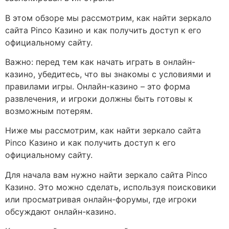
В этом обзоре мы рассмотрим, как найти зеркало
сайта Pinco Казино и как получить доступ к его
официальному сайту.
Важно: перед тем как начать играть в онлайн-
казино, убедитесь, что вы знакомы с условиями и
правилами игры. Онлайн-казино – это форма
развлечения, и игроки должны быть готовы к
возможным потерям.
Ниже мы рассмотрим, как найти зеркало сайта
Pinco Казино и как получить доступ к его
официальному сайту.
Для начала вам нужно найти зеркало сайта Pinco
Казино. Это можно сделать, используя поисковики
или просматривая онлайн-форумы, где игроки
обсуждают онлайн-казино.