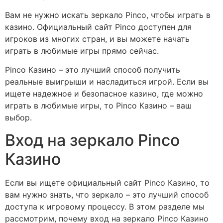
Вам не нужно искать зеркало Pinco, чтобы играть в
казино. Официальный сайт Pinco доступен для
игроков из многих стран, и вы можете начать
играть в любимые игры прямо сейчас.
Pinco Казино – это лучший способ получить
реальные выигрыши и насладиться игрой. Если вы
ищете надежное и безопасное казино, где можно
играть в любимые игры, то Pinco Казино – ваш
выбор.
Вход на зеркало Pinco
Казино
Если вы ищете официальный сайт Pinco Казино, то
вам нужно знать, что зеркало – это лучший способ
доступа к игровому процессу. В этом разделе мы
рассмотрим, почему вход на зеркало Pinco Казино