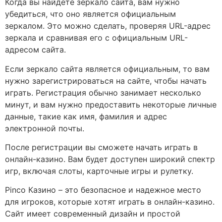
Когда вы найдете зеркало сайта, вам нужно
убедиться, что оно является официальным
зеркалом. Это можно сделать, проверяя URL-адрес
зеркала и сравнивая его с официальным URL-
адресом сайта.
Если зеркало сайта является официальным, то вам
нужно зарегистрироваться на сайте, чтобы начать
играть. Регистрация обычно занимает несколько
минут, и вам нужно предоставить некоторые личные
данные, такие как имя, фамилия и адрес
электронной почты.
После регистрации вы сможете начать играть в
онлайн-казино. Вам будет доступен широкий спектр
игр, включая слоты, карточные игры и рулетку.
Pinco Казино – это безопасное и надежное место
для игроков, которые хотят играть в онлайн-казино.
Сайт имеет современный дизайн и простой