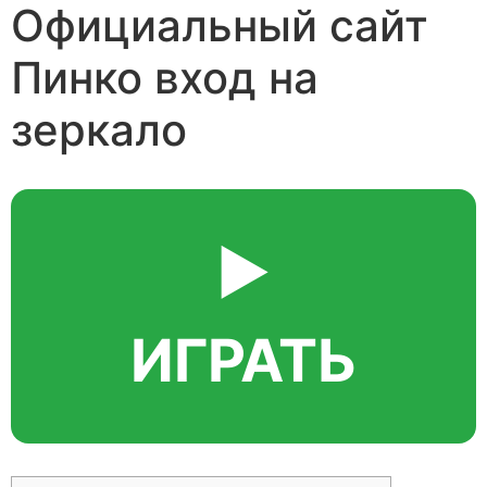
Официальный сайт
Пинко вход на
зеркало
▶️
ИГРАТЬ