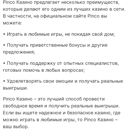
Pinco Казино предлагает несколько преимуществ,
которые делают его одним из лучших казино в сети.
В частности, на официальном сайте Pinco вы
можете:
• Играть в любимые игры, не покидая свой дом;
• Получать приветственные бонусы и другие
предложения;
• Получать поддержку от опытных специалистов,
готовых помочь в любых вопросах;
• Удовлетворять свои эмоции и получать реальные
выигрыши.
Pinco Казино – это лучший способ провести
свободное время и получить реальные выигрыши.
Если вы ищете надежное и безопасное казино, где
можно играть в любимые игры, то Pinco Казино –
ваш выбор.