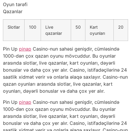
Oyun tərəfi
Qazanlar
Slotlar
100
Live
50
Kart
20
qazanlar
oyunları
Pin Up
pinap
Casino-nun sahəsi genişdir, cümləsində
1000-dən çox qazan oyunu mövcuddur. Bu oyunlar
arasında slotlar, live qazanlar, kart oyunları, dəyərli
bonuslar və daha çox yer alır. Casino, istifadəçilərinə 24
saatlik xidmət verir və onlarla əlaqə saxlayır. Casino-nun
qazan oyunları arasında slotlar, live qazanlar, kart
oyunları, dəyərli bonuslar və daha çox yer alır.
Pin Up
pinap
Casino-nun sahəsi genişdir, cümləsində
1000-dən çox qazan oyunu mövcuddur. Bu oyunlar
arasında slotlar, live qazanlar, kart oyunları, dəyərli
bonuslar və daha çox yer alır. Casino, istifadəçilərinə 24
saatlik xidmət verir və onlarla əlaqə saxlayır. Casino-nun