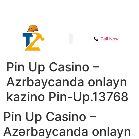
Sector- 1B, Main IMT chowk, Opp. Power
Get Start
House, NH-48, Manesar
Call Now
Shop page
Contact Us
Pin Up Casino –
Azrbaycanda onlayn
kazino Pin-Up.13768
Pin Up Casino –
Azərbaycanda onlayn