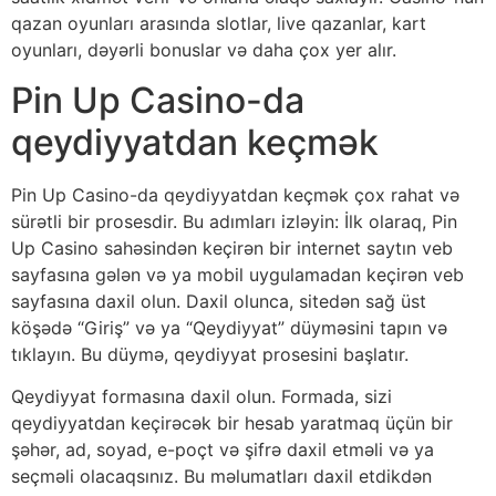
qazan oyunları arasında slotlar, live qazanlar, kart
oyunları, dəyərli bonuslar və daha çox yer alır.
Pin Up Casino-da
qeydiyyatdan keçmək
Pin Up Casino-da qeydiyyatdan keçmək çox rahat və
sürətli bir prosesdir. Bu adımları izləyin: İlk olaraq, Pin
Up Casino sahəsindən keçirən bir internet saytın veb
sayfasına gələn və ya mobil uygulamadan keçirən veb
sayfasına daxil olun. Daxil olunca, sitedən sağ üst
köşədə “Giriş” və ya “Qeydiyyat” düyməsini tapın və
tıklayın. Bu düymə, qeydiyyat prosesini başlatır.
Qeydiyyat formasına daxil olun. Formada, sizi
qeydiyyatdan keçirəcək bir hesab yaratmaq üçün bir
şəhər, ad, soyad, e-poçt və şifrə daxil etməli və ya
seçməli olacaqsınız. Bu məlumatları daxil etdikdən