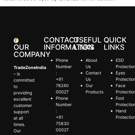
CONTACT
USEFUL
QUICK
OUR
INFORMATION
LINKS
LINKS
COMPANY
Phone
About
ESD
Number
Us
Protectio
TradeZoneIndia
:
Contact
Eyes
– is
+91
Us
Protectio
committed
78240
Our
Face
to
00027
Products
Protectio
providing
Phone
Foot
excellent
Number
Protectio
customer
:
Hand
support
+91
Protectio
at all
75830
times.
00027
Our