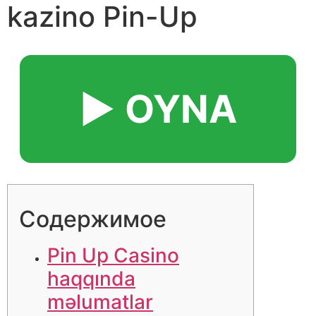
kazino Pin-Up
▶️ OYNA
Содержимое
Pin Up Casino
haqqında
məlumatlar