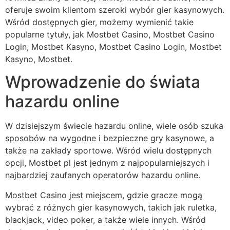
oferuje swoim klientom szeroki wybór gier kasynowych.
Wśród dostępnych gier, możemy wymienić takie
popularne tytuły, jak Mostbet Casino, Mostbet Casino
Login, Mostbet Kasyno, Mostbet Casino Login, Mostbet
Kasyno, Mostbet.
Wprowadzenie do świata
hazardu online
W dzisiejszym świecie hazardu online, wiele osób szuka
sposobów na wygodne i bezpieczne gry kasynowe, a
także na zakłady sportowe. Wśród wielu dostępnych
opcji, Mostbet pl jest jednym z najpopularniejszych i
najbardziej zaufanych operatorów hazardu online.
Mostbet Casino jest miejscem, gdzie gracze mogą
wybrać z różnych gier kasynowych, takich jak ruletka,
blackjack, video poker, a także wiele innych. Wśród