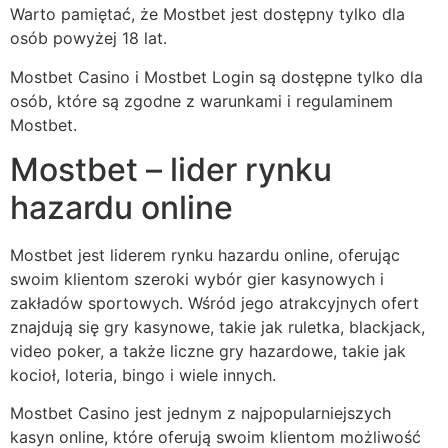
Warto pamiętać, że Mostbet jest dostępny tylko dla
osób powyżej 18 lat.
Mostbet Casino i Mostbet Login są dostępne tylko dla
osób, które są zgodne z warunkami i regulaminem
Mostbet.
Mostbet – lider rynku
hazardu online
Mostbet jest liderem rynku hazardu online, oferując
swoim klientom szeroki wybór gier kasynowych i
zakładów sportowych. Wśród jego atrakcyjnych ofert
znajdują się gry kasynowe, takie jak ruletka, blackjack,
video poker, a także liczne gry hazardowe, takie jak
kocioł, loteria, bingo i wiele innych.
Mostbet Casino jest jednym z najpopularniejszych
kasyn online, które oferują swoim klientom możliwość