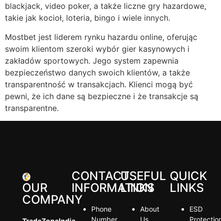
blackjack, video poker, a także liczne gry hazardowe,
takie jak kocioł, loteria, bingo i wiele innych.
Mostbet jest liderem rynku hazardu online, oferując
swoim klientom szeroki wybór gier kasynowych i
zakładów sportowych. Jego system zapewnia
bezpieczeństwo danych swoich klientów, a także
transparentność w transakcjach. Klienci mogą być
pewni, że ich dane są bezpieczne i że transakcje są
transparentne.
CONTACT
USEFUL
QUICK
OUR
INFORMATION
LINKS
LINKS
COMPANY
Phone
About
ESD
Number
Us
Protectio
TradeZoneIndia