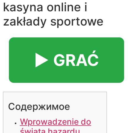
kasyna online i
zakłady sportowe
▶️ GRAĆ
Содержимое
Wprowadzenie do
świata hazardu