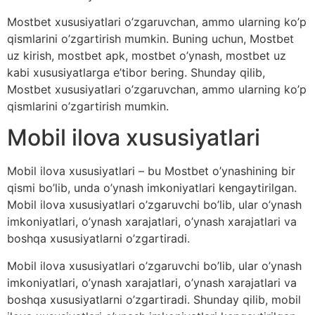
Mostbet xususiyatlari o’zgaruvchan, ammo ularning ko’p
qismlarini o’zgartirish mumkin. Buning uchun, Mostbet
uz kirish, mostbet apk, mostbet o’ynash, mostbet uz
kabi xususiyatlarga e’tibor bering. Shunday qilib,
Mostbet xususiyatlari o’zgaruvchan, ammo ularning ko’p
qismlarini o’zgartirish mumkin.
Mobil ilova xususiyatlari
Mobil ilova xususiyatlari – bu Mostbet o’ynashining bir
qismi bo’lib, unda o’ynash imkoniyatlari kengaytirilgan.
Mobil ilova xususiyatlari o’zgaruvchi bo’lib, ular o’ynash
imkoniyatlari, o’ynash xarajatlari, o’ynash xarajatlari va
boshqa xususiyatlarni o’zgartiradi.
Mobil ilova xususiyatlari o’zgaruvchi bo’lib, ular o’ynash
imkoniyatlari, o’ynash xarajatlari, o’ynash xarajatlari va
boshqa xususiyatlarni o’zgartiradi. Shunday qilib, mobil