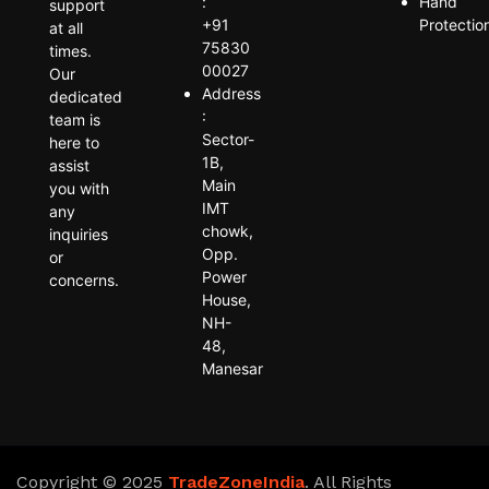
:
Hand
support
+91
Protectio
at all
75830
times.
00027
Our
Address
dedicated
:
team is
Sector-
here to
1B,
assist
Main
you with
IMT
any
chowk,
inquiries
Opp.
or
Power
concerns.
House,
NH-
48,
Manesar
Copyright © 2025
TradeZoneIndia
. All Rights