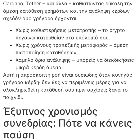
Cardano, Tether – και άλλα – καθιστώντας εύκολη την
άμεση κατάθεση χρημάτων και την ανάληψη κερδών
σχεδόν όσο γρήγορα έρχονται.
Χωρίς καθυστερήσεις μετατροπής – το crypto
πηγαίνει κατευθείαν στο υπόλοιπό σου.
Χωρίς χρόνους τραπεζικής μεταφοράς – άμεση
πιστοποίηση καταθέσεων.
Χαμηλό όριο ανάληψης – μπορείς να διεκδικήσεις
μικρά κέρδη άμεσα.
Αυτή η απρόσκοπτη ροή είναι ουσιώδης όταν κυνηγάς
γρήγορα κέρδη· δεν θες να περιμένεις μέρες για να
ολοκληρωθεί η κατάθεσή σου πριν αρχίσεις ξανά το
παιχνίδι.
Έξυπνος χρονισμός
συνεδρίας: Πότε να κάνεις
παύση