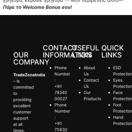
γρήγορα, κέρδισε γρήγορα — Μην περιμένεις άλλο—
Πάρε το Welcome Bonus σου!
CONTACT
USEFUL
QUICK
OUR
INFORMATION
LINKS
LINKS
COMPANY
Phone
About
ESD
Number
Us
Protectio
TradeZoneIndia
:
Contact
Eyes
– is
+91
Us
Protectio
committed
78240
Our
Face
to
00027
Products
Protectio
providing
Phone
Foot
excellent
Number
Protectio
customer
:
Hand
support
+91
Protectio
at all
75830
times.