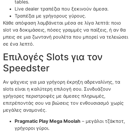
tables.
Live dealer τραπέζια που ξεκινούν άμεσα.
Τραπέζια με γρήγορους γύρους.
Κάθε απόφαση λαμβάνεται μέσα σε λίγα λεπτά: ποιο
slot να δοκιμάσεις, πόσες γραμμές να παίξεις, ή αν θα
μπεις σε μια ζωντανή ρουλέτα που μπορεί να τελειώσει
σε ένα λεπτό.
Επιλογές Slots για τον
Speedster
Αν ψάχνεις για μια γρήγορη έκρηξη αδρεναλίνης, τα
slots είναι η καλύτερη επιλογή σου. Συνδυάζουν
γρήγορες περιστροφές με άμεσες πληρωμές,
επιτρέποντάς σου να βιώσεις τον ενθουσιασμό χωρίς
μεγάλες αναμονές.
Pragmatic Play Mega Moolah
– μεγάλοι τζάκποτ,
γρήγοροι γύροι.