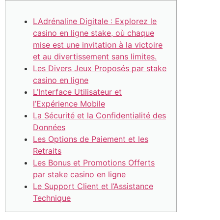
LAdrénaline Digitale : Explorez le
casino en ligne stake, où chaque
mise est une invitation à la victoire
et au divertissement sans limites.
Les Divers Jeux Proposés par stake
casino en ligne
L’Interface Utilisateur et
l’Expérience Mobile
La Sécurité et la Confidentialité des
Données
Les Options de Paiement et les
Retraits
Les Bonus et Promotions Offerts
par stake casino en ligne
Le Support Client et l’Assistance
Technique