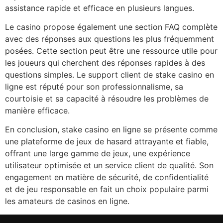
assistance rapide et efficace en plusieurs langues.
Le casino propose également une section FAQ complète
avec des réponses aux questions les plus fréquemment
posées. Cette section peut être une ressource utile pour
les joueurs qui cherchent des réponses rapides à des
questions simples. Le support client de stake casino en
ligne est réputé pour son professionnalisme, sa
courtoisie et sa capacité à résoudre les problèmes de
manière efficace.
En conclusion, stake casino en ligne se présente comme
une plateforme de jeux de hasard attrayante et fiable,
offrant une large gamme de jeux, une expérience
utilisateur optimisée et un service client de qualité. Son
engagement en matière de sécurité, de confidentialité
et de jeu responsable en fait un choix populaire parmi
les amateurs de casinos en ligne.