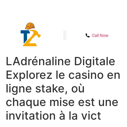
Sector- 1B, Main IMT chowk, Opp. Power
Get Start
House, NH-48, Manesar
Call Now
Shop page
Contact Us
LAdrénaline Digitale
Explorez le casino en
ligne stake, où
chaque mise est une
invitation à la vict