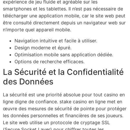
expérience de jeu fluide et agréable sur les
smartphones et les tablettes. Il n’est pas nécessaire de
télécharger une application mobile, car le site web peut
être consulté directement depuis un navigateur web sur
n’importe quel appareil mobile.
Navigation intuitive et facile à utiliser.
Design moderne et épuré.
Optimisation mobile sans application dédiée.
Options de recherche efficaces.
La Sécurité et la Confidentialité
des Données
La sécurité est une priorité absolue pour tout casino en
ligne digne de confiance. stake casino en ligne met en
œuvre des mesures de sécurité de pointe pour protéger
les données personnelles et financières de ses joueurs.
Le site web utilise un protocole de cryptage SSL
(Secure Socket Layer) pour chiffrer toutes les