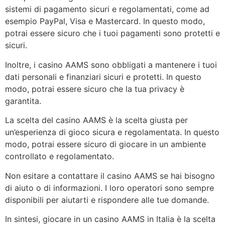
sistemi di pagamento sicuri e regolamentati, come ad
esempio PayPal, Visa e Mastercard. In questo modo,
potrai essere sicuro che i tuoi pagamenti sono protetti e
sicuri.
Inoltre, i casino AAMS sono obbligati a mantenere i tuoi
dati personali e finanziari sicuri e protetti. In questo
modo, potrai essere sicuro che la tua privacy è
garantita.
La scelta del casino AAMS è la scelta giusta per
un’esperienza di gioco sicura e regolamentata. In questo
modo, potrai essere sicuro di giocare in un ambiente
controllato e regolamentato.
Non esitare a contattare il casino AAMS se hai bisogno
di aiuto o di informazioni. I loro operatori sono sempre
disponibili per aiutarti e rispondere alle tue domande.
In sintesi, giocare in un casino AAMS in Italia è la scelta