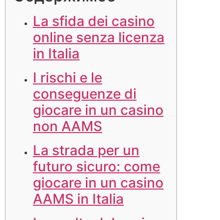
La sfida dei casino
online senza licenza
in Italia
I rischi e le
conseguenze di
giocare in un casino
non AAMS
La strada per un
futuro sicuro: come
giocare in un casino
AAMS in Italia