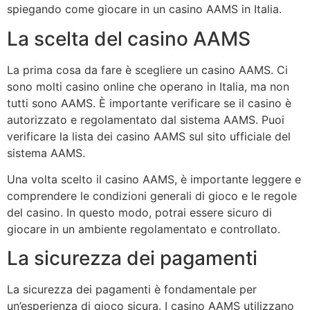
spiegando come giocare in un casino AAMS in Italia.
La scelta del casino AAMS
La prima cosa da fare è scegliere un casino AAMS. Ci
sono molti casino online che operano in Italia, ma non
tutti sono AAMS. È importante verificare se il casino è
autorizzato e regolamentato dal sistema AAMS. Puoi
verificare la lista dei casino AAMS sul sito ufficiale del
sistema AAMS.
Una volta scelto il casino AAMS, è importante leggere e
comprendere le condizioni generali di gioco e le regole
del casino. In questo modo, potrai essere sicuro di
giocare in un ambiente regolamentato e controllato.
La sicurezza dei pagamenti
La sicurezza dei pagamenti è fondamentale per
un’esperienza di gioco sicura. I casino AAMS utilizzano