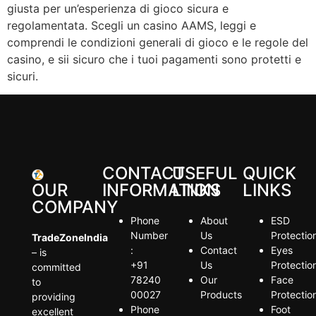
giusta per un’esperienza di gioco sicura e
regolamentata. Scegli un casino AAMS, leggi e
comprendi le condizioni generali di gioco e le regole del
casino, e sii sicuro che i tuoi pagamenti sono protetti e
sicuri.
CONTACT
USEFUL
QUICK
OUR
INFORMATION
LINKS
LINKS
COMPANY
Phone
About
ESD
Number
Us
Protectio
TradeZoneIndia
:
Contact
Eyes
– is
+91
Us
Protectio
committed
78240
Our
Face
to
00027
Products
Protectio
providing
Phone
Foot
excellent