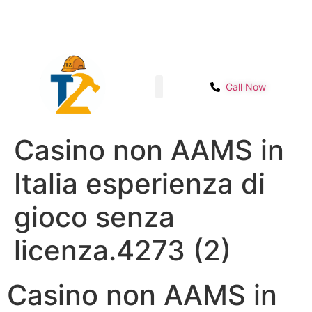
Sector- 1B, Main IMT chowk, Opp. Power
Get Start
House, NH-48, Manesar
Call Now
Shop page
Contact Us
Casino non AAMS in
Italia esperienza di
gioco senza
licenza.4273 (2)
Casino non AAMS in