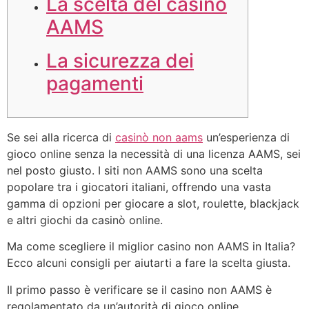
La scelta del casino
AAMS
La sicurezza dei
pagamenti
Se sei alla ricerca di
casinò non aams
un’esperienza di
gioco online senza la necessità di una licenza AAMS, sei
nel posto giusto. I siti non AAMS sono una scelta
popolare tra i giocatori italiani, offrendo una vasta
gamma di opzioni per giocare a slot, roulette, blackjack
e altri giochi da casinò online.
Ma come scegliere il miglior casino non AAMS in Italia?
Ecco alcuni consigli per aiutarti a fare la scelta giusta.
Il primo passo è verificare se il casino non AAMS è
regolamentato da un’autorità di gioco online