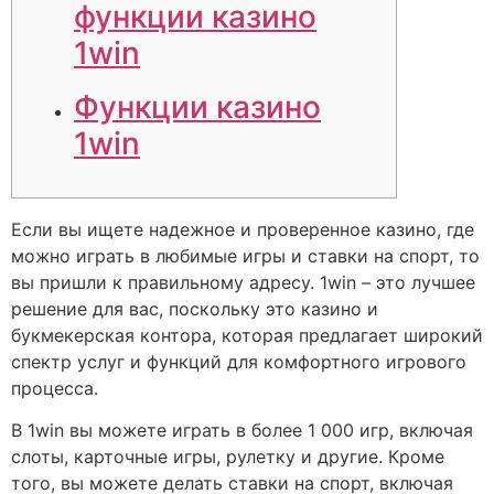
функции казино
1win
Функции казино
1win
Если вы ищете надежное и проверенное казино, где
можно играть в любимые игры и ставки на спорт, то
вы пришли к правильному адресу. 1win – это лучшее
решение для вас, поскольку это казино и
букмекерская контора, которая предлагает широкий
спектр услуг и функций для комфортного игрового
процесса.
В 1win вы можете играть в более 1 000 игр, включая
слоты, карточные игры, рулетку и другие. Кроме
того, вы можете делать ставки на спорт, включая