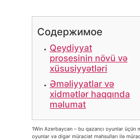
Содержимое
Qeydiyyat
prosesinin növü və
xüsusiyyətləri
Əməliyyatlar və
xidmətlər haqqında
məlumat
1Win Azerbaycan – bu qazancı oyunlar üçün mə
oyunlar və digər müraciət məhsulları ilə mür