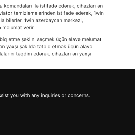
 komandaları ilə istifadə edərək, cihazları ən
aviator təmizləmələrindən istifadə edərək, 1win
a bilərlər. 1win azerbaycan mərkəzi,
ə məlumat verir.
ətbiq etmə şəklini seçmək üçün əlavə məlumat
ı ən yaxşı şəkildə tətbiq etmək üçün əlavə
alarını təqdim edərək, cihazları ən yaxşı
sist you with any inquiries or concerns.