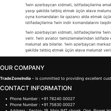
1win azerbaycan xidməti, istifadəçilərinə əməl
yaxşı şəkildə tətbiq etmək üçün əlavə məlumat 
oyna komandaları ilə qazancı əldə etmək üçün
istifadəçilərinə 1win indir komandalarını təqd
1win azerbaycan xidməti, istifadəçilərinə 1w
verir. 1win aviator təmizləmələrindən istifadə
məlumat ala bilərlər. 1win azerbaycan mərkəzi,
şəkildə tətbiq etmək üçün əlavə məlumat verir
OUR COMPANY
TradeZoneIndia
– is committed to providing excellent cust
CONTACT INFORMATION
Phone Number : +91 78240 00027
Phone Number : +91 75830 00027
Address : Sector- 1B, Main IMT chowk, Opp. Power H